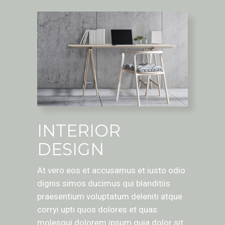
INTERIOR
DESIGN
At vero eos et accusamus et iusto odio
dignis simos ducimus qui blanditiis
praesentium voluptatum deleniti atque
corryi upti quos dolores et quas
molesqui dolorem ipsum quia dolor sit