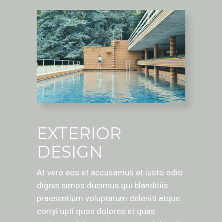
EXTERIOR
DESIGN
At vero eos et accusamus et iusto odio
dignis simos ducimus qui blanditiis
praesentium voluptatum deleniti atque
corryi upti quos dolores et quas