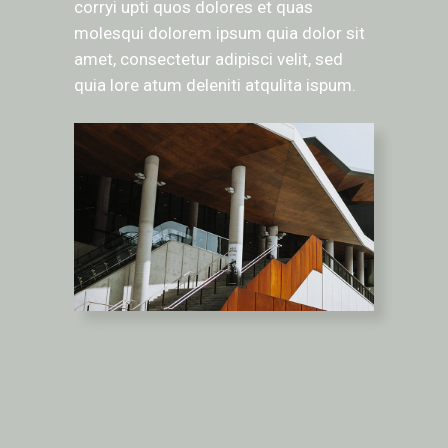
corryi upti quos dolores et quas
molesqui dolorem ipsum quia dolor sit
amet, consectetur adipisci velit, sed
quia lore atum deleniti atqulita ispum.