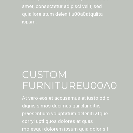
amet, consectetur adipisci velit, sed
quia lore atum delenitiu00a0atqulita
ispum.
CUSTOM
FURNITUREU00A0
At vero eos et accusamus et iusto odio
dignis simos ducimus qui blanditiis
praesentium voluptatum deleniti atque
corryi upti quos dolores et quas
molesqui dolorem ipsum quia dolor sit