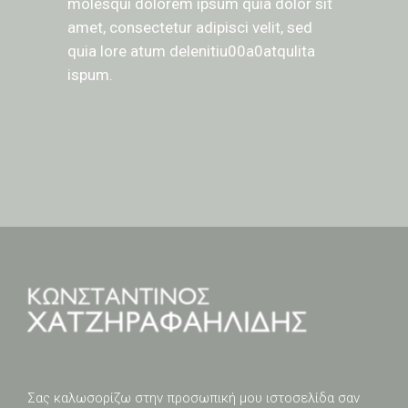
molesqui dolorem ipsum quia dolor sit
amet, consectetur adipisci velit, sed
quia lore atum delenitiu00a0atqulita
ispum.
Σας καλωσορίζω στην προσωπική μου ιστοσελίδα σαν