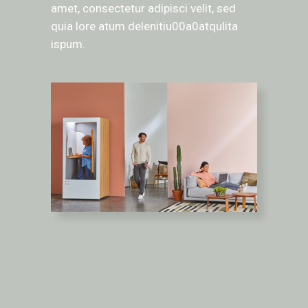
amet, consectetur adipisci velit, sed
quia lore atum delenitiu00a0atqulita
ispum.